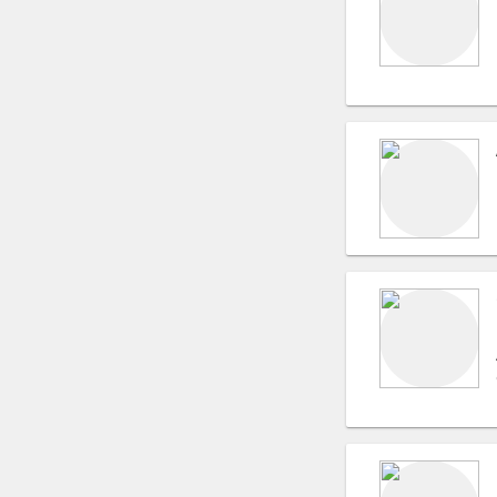
Поэты и поэзия (лирика)
Хореографы
Топ модели
Фотомодели
Автомобили, Лимузины
Студии звукозаписи
Театральные костюмы