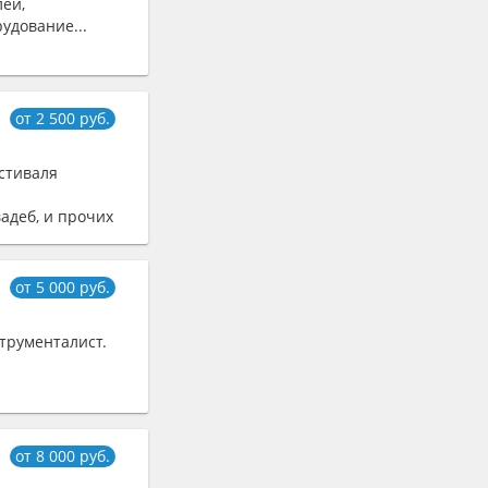
лей,
удование...
от 2 500 руб.
стиваля
адеб, и прочих
от 5 000 руб.
струменталист.
от 8 000 руб.