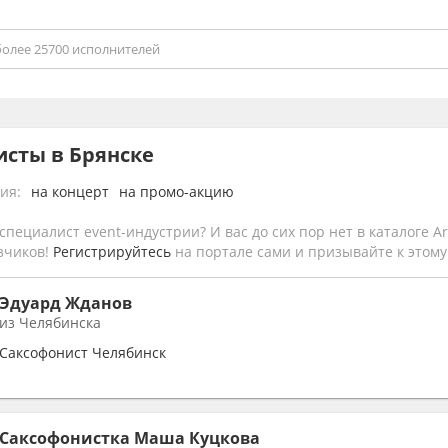
исты в Брянске
ия:
на концерт
на промо-акцию
специалист event-индустрии? И вас до сих пор нет в каталоге Art
зчиков!
Регистрируйтесь
на портале сами и призывайте к этому 
Эдуард Жданов
из Челябинска
Саксофонист Челябинск
Саксофонистка Маша Куцкова