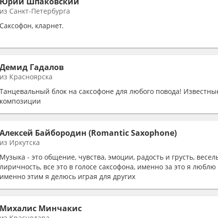
Юрий Шпаковский
из Санкт-Петербурга
Саксофон, кларнет.
Демид Гадалов
из Красноярска
Танцевальный блок на саксофоне для любого повода! Известны
композиции
Алексей Байбородин (Romantic Saxophone)
из Иркутска
Музыка - это общение, чувства, эмоции, радость и грусть, весел
лиричность, все это в голосе саксофона, именно за это я люблю
именно этим я делюсь играя для других
Михалис Минчакис
из Краснодара