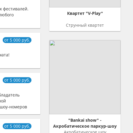
х фестивалей.
Квартет "V-Play"
 любого
Струнный квартет
от 5 000 руб.
мата!
от 5 000 руб.
бладатель
ной
 шоу-номеров
"Bankai show" -
от 5 000 руб.
Акробатическое паркур-шоу
Акробатическое шоу