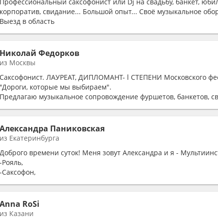
Профессиональный саксофонист или Dj на свадьбу, банкет, юби
корпоратив, свидание... Большой опыт... Своё музыкальное обор
Выезд в область
Николай Федорков
из Москвы
Саксофонист. ЛАУРЕАТ, ДИПЛОМАНТ- l СТЕПЕНИ Московского фе
"Дороги, которые мы выбираем".
Предлагаю музыкальное сопровождение фуршетов, банкетов, св
торжеств.
Александра Паниковская
из Екатеринбурга
Доброго времени суток! Меня зовут Александра и я - Мультиин
-Рояль,
-Саксофон,
-Флейта,
-Вокал,
-Dj.
Anna RoSi
На самый разнообразный и взыскательный вкус)
из Казани