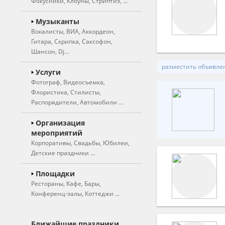
Фокусники, Клоуны, Стриптиз, ...
Ведущие
Музыканты
Вокалисты, ВИА, Аккордеон,
Свадебные ведущие
Гитара, Скрипка, Саксофон,
Тамада
Шансон, Dj...
Юмористы
разместить объявле
Вокалисты
Услуги
Фотограф, Видеосъемка,
Вокалистки
Актеры театра
Флористика, Стилисты,
Вокальные группы,
Артисты цирка
Распорядители, Автомобили ...
дуэты
Двойники, Пародисты
Фотограф, фотосъемка
Организация
Музыкальные группы,
Иллюзионисты,
мероприятий
ВИА
Видеосъемка
фокусники
Корпоративы, Свадьбы, Юбилеи,
Инструментальные
Художники, шаржисты
Детские праздники ...
Оригинальный жанр
коллективы, оркестры
Фотокабинка, фотобудка
Клоуны
Частные мероприятия
Площадки
Аккордеон
Рестораны, Кафе, Бары,
Живые статуи
Корпоративные
Флористика
Конференц-залы, Коттеджи ...
Арфа
мероприятия
(оформление цветами)
Ростовые куклы
Гитаристы
Детские праздники
Художественное
Рестораны
Дед мороз и снегурочка
оформление зала
Ближайшие праздники