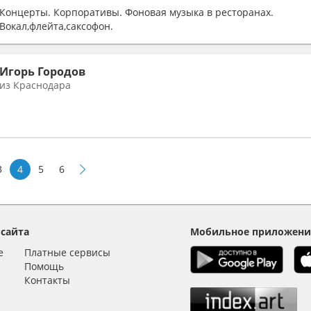
Концерты. Корпоративы. Фоновая музыка в ресторанах.
Вокал,флейта,саксофон.
Игорь Городов
из Краснодара
3
4
5
6
 сайта
Мобильное приложени
е
Платные сервисы
Помощь
Контакты